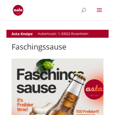
Asta Kneipe
Hubertusstr. 1, 83022 Rosenheim
Faschingssause