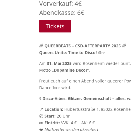
Vorverkauf: 4€
Abendkasse: 6€
Tickets
🌈
QUEERBEATS – CSD-AFTERPARTY 2025
🌈
Queers Unite: Time to Disco!
🪩✨
Am
31. Mai 2025
wird Rosenheim wieder bunt, l
Motto
„Dopamine Decor“
.
Freut euch auf einen Abend voller queerer Po
Dancefloor wird.
💃
Disco-Vibes, Glitzer, Gemeinschaft – alles, 
📍
Location:
Hubertusstraße 1, 83022 Rosenh
🕗
Start:
20 Uhr
🎟️
Eintritt:
VVK: 4 € | AK: 6 €
❤️
Muttizettel werden akzeptiert