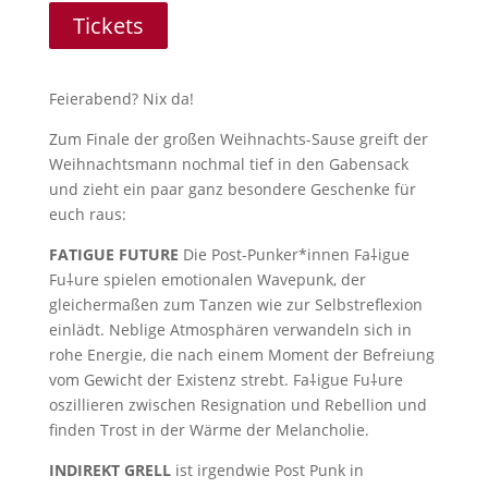
Tickets
Feierabend? Nix da!
Zum Finale der großen Weihnachts-Sause greift der
Weihnachtsmann nochmal tief in den Gabensack
und zieht ein paar ganz besondere Geschenke für
euch raus:
FATIGUE FUTURE
Die Post-Punker*innen Fa⸸igue
Fu⸸ure spielen emotionalen Wavepunk, der
gleichermaßen zum Tanzen wie zur Selbstreflexion
einlädt. Neblige Atmosphären verwandeln sich in
rohe Energie, die nach einem Moment der Befreiung
vom Gewicht der Existenz strebt. Fa⸸igue Fu⸸ure
oszillieren zwischen Resignation und Rebellion und
finden Trost in der Wärme der Melancholie.
INDIREKT GRELL
ist irgendwie Post Punk in