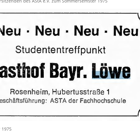
orsitzenden des AStA e.V. zum Sommersemster 1975
r 1975