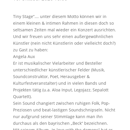
Tiny Stage“…. unter diesem Motto können wir in
einem kleinen & intimen Rahmen in diesen doch so
seltsamen Zeiten mal wieder ein Konzert ausrichten.
Und wir freuen uns sehr einen außergewöhnlichen
Künstler (nein nicht Künstlerin oder vielleicht doch?)
zu Gast zu haben:
Angela Aux
Er ist musikalischer Vielarbeiter und Besteller
unterschiedlicher künstlerischer Felder (Musik,
Soundconstruktor, Poet, Herausgeber &
Kulturfestveranstalter) und in vielen Bands und
Projekten tätig (u.a. Aloa Input, Legojazz, Sepalott
Quartett).
Sein Sound changiert zwischen ruhigen Folk, Pop-
Preziosen und beat-lastigen Soundschnipseln. Nicht
nur aufgrund seiner Stimmlage kann man ihn
durchaus als den bayrischen „Beck“ bezeichnen.
Mit seinem Album „In love with the demons“ hat er