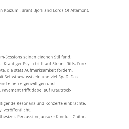
on Koizumi, Brant Bjork and Lords Of Altamont.
m-Sessions seinen eigenen Stil fand.
Krautiger Psych trifft auf Stoner-Riffs, Funk
e, die stets Aufmerksamkeit fordern.
mit Selbstbewusstsein und viel Spaß. Das
and einen eigenwilligen und
„Pavement trifft dabei auf Krautrock-
ltigende Resonanz und Konzerte einbrachte,
 veröffentlicht.
ynthesizer, Percussion Junsuke Kondo – Guitar,