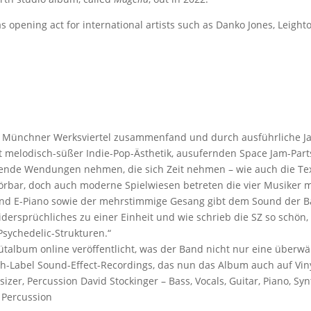
 opening act for international artists such as Danko Jones, Leight
 im Münchner Werksviertel zusammenfand und durch ausführliche Ja
t melodisch-süßer Indie-Pop-Ästhetik, ausufernden Space Jam-Parts. 
ende Wendungen nehmen, die sich Zeit nehmen – wie auch die Text
hörbar, doch auch moderne Spielwiesen betreten die vier Musiker 
 und E-Piano sowie der mehrstimmige Gesang gibt dem Sound der B
ersprüchliches zu einer Einheit und wie schrieb die SZ so schön, 
Psychedelic-Strukturen.“
album online veröffentlicht, was der Band nicht nur eine überwä
-Label Sound-Effect-Recordings, das nun das Album auch auf Vinyl
hesizer, Percussion David Stockinger – Bass, Vocals, Guitar, Piano, S
, Percussion