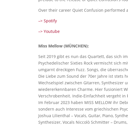
Over their career Quiet Confusion performed as
–> Spotify
–> Youtube
Miss Mellow (MÜNCHEN):
Seit 2019 gibt es nun das Quartett, das sich
Psychedelischer Sixties Rock vermischt sich mi
umgarnt dreckigen Fuzz. Songs, die überrasch
Die Liebe zum Sound der 70er Jahre ist stets 
Wechselspiel zwischen Gitarren, Synthesizer
wiedererkennbaren Charme. Hier fusioniert Wid
Verschrobenheit. Indie-Einfachheit vergeht in 
Im Februar 2023 haben MISS MELLOW ihr Debüt
sondern auch Interesse vom griechischen Psych
Joshua Lilienthal – Vocals, Guitar, Piano, Synt
Synthesizer, Vocals Niccolò Schmitter – Drums