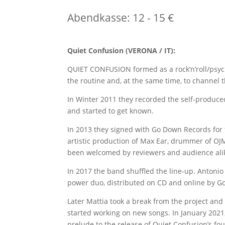
Abendkasse: 12 - 15 €
Quiet Confusion (VERONA / IT):
QUIET CONFUSION formed as a rock’n’roll/psych
the routine and, at the same time, to channel t
In Winter 2011 they recorded the self-produc
and started to get known.
In 2013 they signed with Go Down Records for
artistic production of Max Ear, drummer of OJ
been welcomed by reviewers and audience ali
In 2017 the band shuffled the line-up. Antoni
power duo, distributed on CD and online by G
Later Mattia took a break from the project an
started working on new songs. In January 2021, 
prelude to the release of Quiet Confusion’s fo