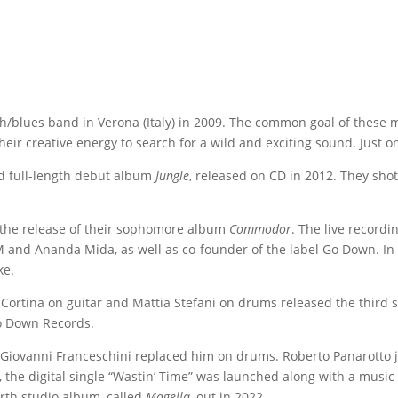
/blues band in Verona (Italy) in 2009. The common goal of these m
heir creative energy to search for a wild and exciting sound. Just on
ed full-length debut album
Jungle
, released on CD in 2012. They shot 
 the release of their sophomore album
Commodor
. The live record
M and Ananda Mida, as well as co-founder of the label Go Down. I
ke.
o Cortina on guitar and Mattia Stefani on drums released the third
o Down Records.
d Giovanni Franceschini replaced him on drums. Roberto Panarotto 
the digital single “Wastin’ Time” was launched along with a music v
urth studio album, called
Magella
, out in 2022.