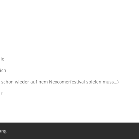
.
nie
ich
r schon wieder auf nem Nexcomerfestival spielen muss…)
hr
ung