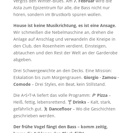
Vergiss den Winter-Blues. Am
7. Februar
wird die
Asta zum Epizentrum für alle, die Bass nicht nur
hören, sondern im Brustkorb spüren wollen.
House ist keine Musikrichtung, es ist eine Ansage.
Wir schmeißen die Nebelmaschine an, drehen die
Anlage auf Anschlag und verwandeln die Kneipe in
den Club, den Rosenheim verdient. Einsteigen,
abtauchen und den Rest der Welt an der Garderobe
abgeben.
Drei Schwergewichte an den Decks. Eine Mission:
Eskalation bis zum Morgengrauen.
Giorgio · Zamou ·
Comode
– Drei Styles, ein Beat, kein Stillstand.
Die A•S•T•A liefert das volle Programm: 🍕
Pizza
–
Heiß, fettig, lebensrettend. 🍸
Drinks
– Kalt, stark,
gefährlich gut. 🕺
Dancefloor
– Wo die Geschichten
geschrieben werden.
Der frühe Vogel fängt den Bass – komm zeitig,