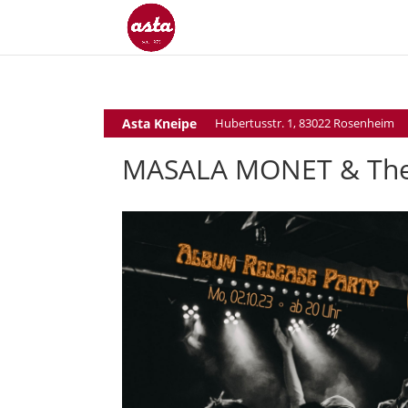
Asta Kneipe
Hubertusstr. 1, 83022 Rosenheim
MASALA MONET & Th