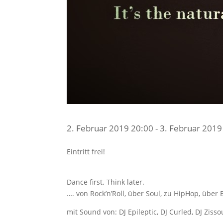
2. Februar 2019 20:00 - 3. Februar 2019
Eintritt frei!
Dance first. Think later.
…. von Rock’n’Roll, über Soul, zu HipHop, über 
mit Sound von: DJ Epileptic, DJ Curled, DJ Zisso