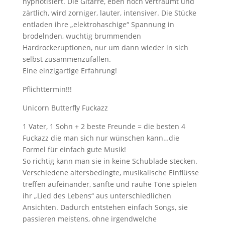
hypnotisiert. Die Gitarre, eben noch verträumt und
zärtlich, wird zorniger, lauter, intensiver. Die Stücke
entladen ihre „elektrohaschige“ Spannung in
brodelnden, wuchtig brummenden
Hardrockeruptionen, nur um dann wieder in sich
selbst zusammenzufallen.
Eine einzigartige Erfahrung!
Pflichttermin!!!
Unicorn Butterfly Fuckazz
1 Vater, 1 Sohn + 2 beste Freunde = die besten 4
Fuckazz die man sich nur wünschen kann…die
Formel für einfach gute Musik!
So richtig kann man sie in keine Schublade stecken.
Verschiedene altersbedingte, musikalische Einflüsse
treffen aufeinander, sanfte und rauhe Töne spielen
ihr „Lied des Lebens“ aus unterschiedlichen
Ansichten. Dadurch entstehen einfach Songs, sie
passieren meistens, ohne irgendwelche