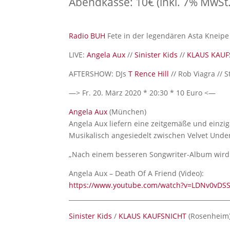
Abendkasse: 10€ (inkl. 7% MwSt.
Radio BUH
Fete in der legendären Asta Kneipe
LIVE:
Angela Aux
//
Sinister Kids
//
KLAUS KAUF
AFTERSHOW: DJs
T Rence Hill
// Rob Viagra // S
—> Fr. 20. März 2020 * 20:30 * 10 Euro <—
Angela Aux
(München)
Angela Aux liefern eine zeitgemäße und einzi
Musikalisch angesiedelt zwischen Velvet Unde
„Nach einem besseren Songwriter-Album wird 
Angela Aux – Death Of A Friend (Video):
https://www.youtube.com/watch?v=LDNv0vDS
____________________________________________________
Sinister Kids
/
KLAUS KAUFSNICHT
(Rosenheim