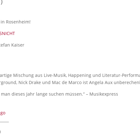
)
 in Rosenheim!
SNICHT
tefan Kaiser
gartige Mischung aus Live-Musik, Happening und Literatur-Perform
rground, Nick Drake und Mac de Marco ist Angela Aux unberechenb
man dieses Jahr lange suchen müssen.“ – Musikexpress
Sgo
_____
)