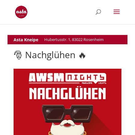
Asta Kneipe
Hubertusstr. 1, 83022 Rosenheim
🎅 Nachglühen 🔥