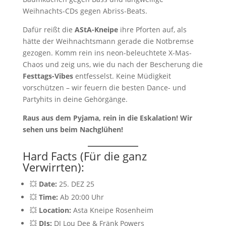
Weihnachts-CDs gegen Abriss-Beats.
Dafür reißt die
AStA-Kneipe
ihre Pforten auf, als
hätte der Weihnachtsmann gerade die Notbremse
gezogen. Komm rein ins neon-beleuchtete X-Mas-
Chaos und zeig uns, wie du nach der Bescherung die
Festtags-Vibes
entfesselst. Keine Müdigkeit
vorschützen – wir feuern die besten Dance- und
Partyhits in deine Gehörgänge.
Raus aus dem Pyjama, rein in die Eskalation! Wir
sehen uns beim Nachglühen!
Hard Facts (Für die ganz
Verwirrten):
💥
Date:
25. DEZ 25
💥
Time:
Ab 20:00 Uhr
💥
Location:
Asta Kneipe Rosenheim
💥
DJs:
DJ Lou Dee & Fränk Powers