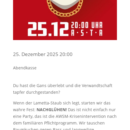
25. Dezember 2025 20:00
Abendkasse
Du hast die Gans überlebt und die Verwandtschaft
tapfer durchgestanden?
Wenn der Lametta-Staub sich legt, starten wir das
wahre Fest:
NACHGLÜHEN!
Das ist nicht einfach nur
eine Party, das ist die AWSM-Krisenintervention nach
dem familiären Pflichtprogramm. Wir tauschen
Baumkuchen gegen Bass und langweilige